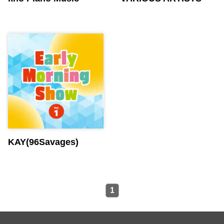
KAY(96Savages)
1