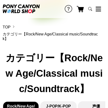
TOP
カテゴリー【Rock/New Age/Classical music/Soundtrac
k】
カテゴリー【Rock/Ne
w Age/Classical musi
c/Soundtrack】
Rock/New Age/
J-POP/K-POP
声優