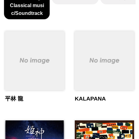
Classical musi
c/Soundtrack
平林 龍
KALAPANA