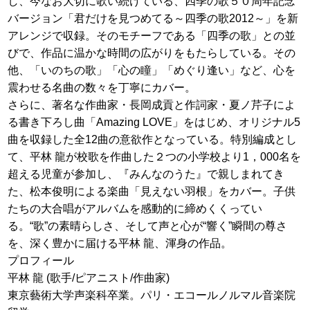
し、今なお大切に歌い続けている、四季の歌５０周年記念
バージョン「君だけを見つめてる～四季の歌2012～」を新
アレンジで収録。そのモチーフである「四季の歌」との並
びで、作品に温かな時間の広がりをもたらしている。その
他、「いのちの歌」「心の瞳」「めぐり逢い」など、心を
震わせる名曲の数々を丁寧にカバー。
さらに、著名な作曲家・長岡成貢と作詞家・夏ノ芹子によ
る書き下ろし曲「Amazing LOVE」をはじめ、オリジナル5
曲を収録した全12曲の意欲作となっている。特別編成とし
て、平林 龍が校歌を作曲した２つの小学校より1，000名を
超える児童が参加し、『みんなのうた』で親しまれてき
た、松本俊明による楽曲「見えない羽根」をカバー。子供
たちの大合唱がアルバムを感動的に締めくくってい
る。“歌”の素晴らしさ、そして声と心が“響く”瞬間の尊さ
を、深く豊かに届ける平林 龍、渾身の作品。
プロフィール
平林 龍 (歌手/ピアニスト/作曲家)
東京藝術大学声楽科卒業。パリ・エコールノルマル音楽院