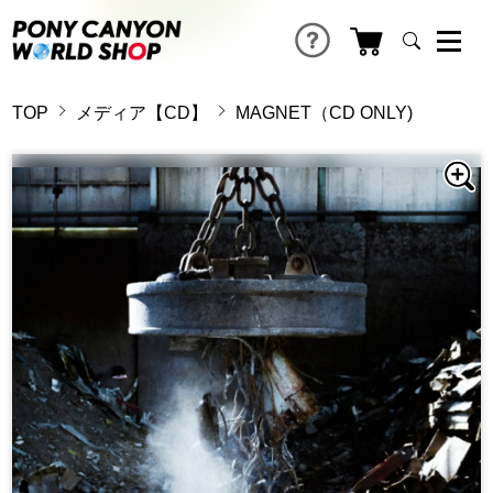
TOP
メディア【CD】
MAGNET（CD ONLY)