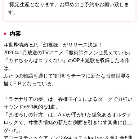
*限定生産となります。お早めのご予約をお願い致しま
す。
内容
ヰ世界情緒 E.P.「幻視録」がリリース決定！
2026年1月放送のTVアニメ『魔術師クノンは見えている』
『カヤちゃんはコワくない』のOP主題歌を収録した本作
は、
ふたつの物語を通じて“幻視”をテーマに新たな音楽世界を
描くE.P.となっている。
「ラケナリアの夢」は、香椎モイミによるダークで力強い
サウンドが印象的な1曲。
「まぼろしの行方」は、Airaが手がけた緩急あるオルタナ
ロックで、ヰ世界情緒の新たな側面を引き出す楽曲に仕上
がった。
アコースティックアレンジやキャストfeat.ver.を含む全6曲