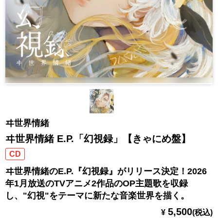
ヰ世界情緒
ヰ世界情緒 E.P.「幻視録」【きゃにめ盤】
CD
ヰ世界情緒のE.P.『幻視録』がリリース決定！2026
年1月放送のTVアニメ2作品のOP主題歌を収録
し、"幻視"をテーマに新たな音楽世界を描く。
5,500
¥
(税込)