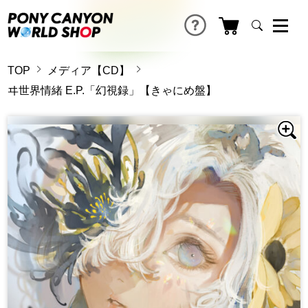
TOP
メディア【CD】
ヰ世界情緒 E.P.「幻視録」【きゃにめ盤】