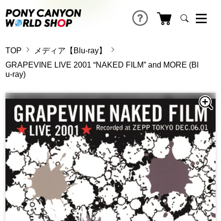
TOP
メディア【Blu-ray】
GRAPEVINE LIVE 2001 “NAKED FILM” and MORE (Bl
u-ray)