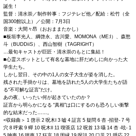
誕生！
監督：清水崇／制作幹事：フジテレビ他／配給：松竹（全
国300館以上）／公開：7月3日
音楽：大間々昂（おおままたかし）
■板垣李光人、綱啓永、吉川愛、MOMONA（ME:I）、森愁
斗（BUDDiiS）、西山智樹（TAGRIGHT）
…最旬キャストが巨匠・清水崇のもとに集結！
■心霊スポットとして有名な墓地に肝だめしに向かった大
学生たち。
しかし翌日、その中の1人の女子大生が姿を消した。
残された手掛かりは、墓地を訪れた5人の大学生たちが語
る“不可解な証言”だけ。
あの夜、いったい何が起きていたのか？
証言から明らかになる “真相”は口にするのも恐ろしい衝撃
的な結末だった……。
<収録曲＞ 1 啓示 2 呪木Ⅰ 3 嘘 4 証言 5 疑問 6 杏 -招登- 7 号
穴 8 呼索 9 蟬 10 呪木Ⅱ 11 喫茶店 12 呪首 13 囁 14 杏 -呟- 1
5 呻声 16 嗤声 17 狂言 18 因縁 19 呪詛 20 口災 21 呼応 22