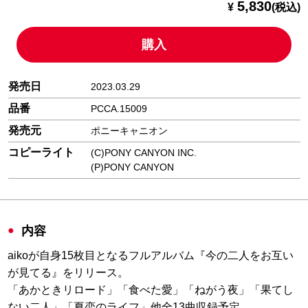
5,830
¥
(税込)
購入
発売日
2023.03.29
品番
PCCA.15009
発売元
ポニーキャニオン
コピーライト
(C)PONY CANYON INC.
(P)PONY CANYON
内容
aikoが自身15枚目となるフルアルバム『今の二人をお互い
が見てる』をリリース。
「あかときリロード」「食べた愛」「ねがう夜」「果てし
ない二人」「夏恋のライフ」他全13曲収録予定。