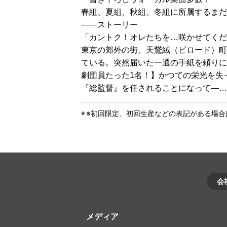
春組、夏組、秋組、冬組に所属するまだ
――ストーリー
「カントク！オレたちを…咲かせてくだ
東京の郊外の街、天鵞絨（ビロード）町
ている。突然届いた一通の手紙を頼りに
劇団員たった1名！】かつての栄光を失
『総監督』を任されることになって―…
※初回限定、初回生産などの表記がある場
会
メディア