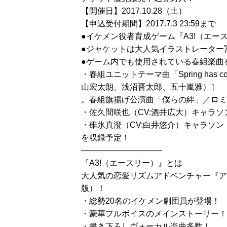
【開催日】2017.10.28（土）
【申込受付期間】2017.7.3 23:59まで
●イケメン役者育成ゲーム『A3!（エー
●ジャケットは大人気イラストレーター
●ゲーム内でも使用されている春組楽曲
・春組ユニットテーマ曲「Spring h
山宏太朗、浅沼晋太郎、五十嵐雅）］
。春組旗揚げ公演曲「僕らの絆」／ロミ
・佐久間咲也（CV:酒井広大）キャラソ
・碓氷真澄（CV:白井悠介）キャラソン
を収録予定！
――――――――――
『A3!（エースリー）』とは
大人気の恋愛リズムアドベンチャー『アイ
版）！
・総勢20名のイケメン劇団員が登場！
・豪華フルボイスのメインストーリー！
・書き下ろしヴォーカル楽曲多数！