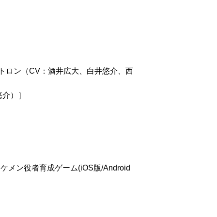
、シトロン（CV：酒井広大、白井悠介、西
悠介）］
者育成ゲーム(iOS版/Android