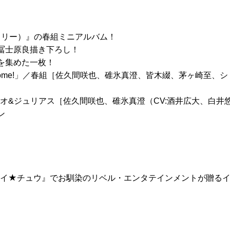
スリー）』の春組ミニアルバム！
冨士原良描き下ろし！
を集めた一枚！
as come!」／春組［佐久間咲也、碓氷真澄、皆木綴、茅ヶ崎至
オ&ジュリアス［佐久間咲也、碓氷真澄（CV:酒井広大、白井
ン
★チュウ』でお馴染のリベル・エンタテインメントが贈るイケメン役