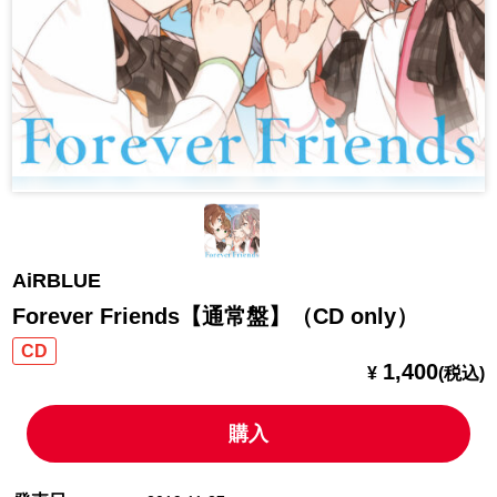
AiRBLUE
Forever Friends【通常盤】（CD only）
CD
1,400
¥
(税込)
購入