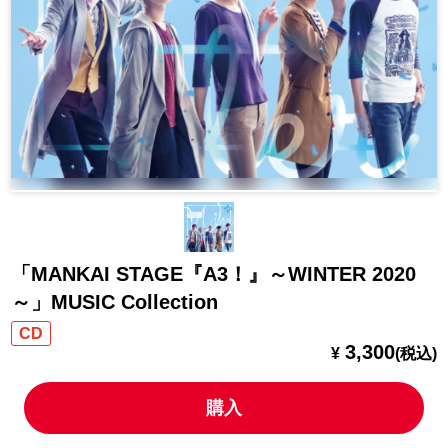
「MANKAI STAGE『A3！』～WINTER 2020
～」MUSIC Collection
CD
3,300
¥
(税込)
購入