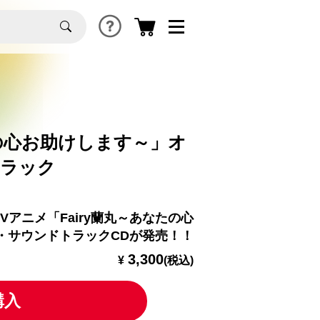
たの心お助けします～」オ
トラック
Vアニメ「Fairy蘭丸～あなたの心
・サウンドトラックCDが発売！！
3,300
¥
(税込)
購入