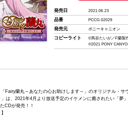
発売日
2021.06.23
品番
PCCG.02029
発売元
ポニーキャニオン
コピーライト
©馬谷たいが／F蘭製
℗2021 PONY CANY
ニメ「Fairy蘭丸～あなたの心お助けします～」のオリジナル・
す～」は、2021年4月より放送予定のイケメンに癒されたい「
たCDが発売！！
～】