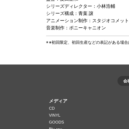
シリーズディレクター：小林浩輔
シリーズ構成：青葉 譲
アニメーション制作：スタジオコメット
音楽制作：ポニーキャニオン
※初回限定、初回生産などの表記がある場
会
メディア
CD
VINYL
GOODS