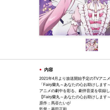
内容
2021年4月より放送開始予定のTVア
「Fairy蘭丸～あなたの心お助けしま
アニメの劇中を彩る、劇伴音楽を収録し
【Fairy蘭丸～あなたの心お助けします
原作：馬谷たいが
監督：菱田正和