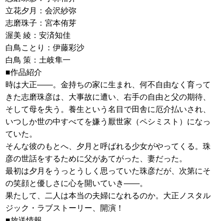
立花夕月：会沢紗弥
志磨珠子：宮本侑芽
渥美 綾：安済知佳
白鳥ことり：伊藤彩沙
白鳥 策：土岐隼一
■作品紹介
時は大正――。金持ちの家に生まれ、何不自由なく育って
きた志磨珠彦は、大事故に遭い、右手の自由と父の期待、
そして母を失う。養生という名目で田舎に厄介払いされ、
いつしか世の中すべてを嫌う厭世家（ペシミスト）になっ
ていた。
そんな彼のもとへ、夕月と呼ばれる少女がやってくる。珠
彦の世話をするために父があてがった、妻だった。
最初は夕月をうっとうしく思っていた珠彦だが、次第にそ
の笑顔と優しさに心を開いていき――。
果たして、二人は本当の夫婦になれるのか。大正ノスタル
ジック・ラブストーリー、開演！
■放送情報