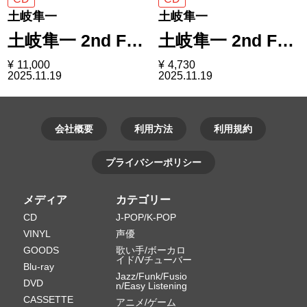
土岐隼一
土岐隼一
土岐隼一 2nd F…
土岐隼一 2nd F…
¥
11,000
¥
4,730
2025.11.19
2025.11.19
会社概要
利用方法
利用規約
プライバシーポリシー
メディア
カテゴリー
CD
J-POP/K-POP
VINYL
声優
GOODS
歌い手/ボーカロ
イド/Vチューバー
Blu-ray
Jazz/Funk/Fusio
DVD
n/Easy Listening
CASSETTE
アニメ/ゲーム