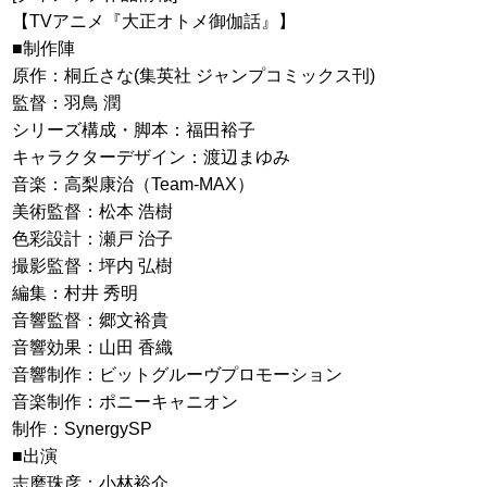
【TVアニメ『大正オトメ御伽話』】
■制作陣
原作：桐丘さな(集英社 ジャンプコミックス刊)
監督：羽鳥 潤
シリーズ構成・脚本：福田裕子
キャラクターデザイン：渡辺まゆみ
音楽：高梨康治（Team-MAX）
美術監督：松本 浩樹
色彩設計：瀬戸 治子
撮影監督：坪内 弘樹
編集：村井 秀明
音響監督：郷文裕貴
音響効果：山田 香織
音響制作：ビットグルーヴプロモーション
音楽制作：ポニーキャニオン
制作：SynergySP
■出演
志磨珠彦：小林裕介