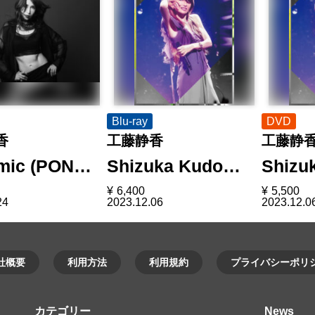
Blu-ray
DVD
香
工藤静香
工藤静
mic (PON…
Shizuka Kudo…
Shizu
¥
6,400
¥
5,500
24
2023.12.06
2023.12.0
社概要
利用方法
利用規約
プライバシーポリ
カテゴリー
News