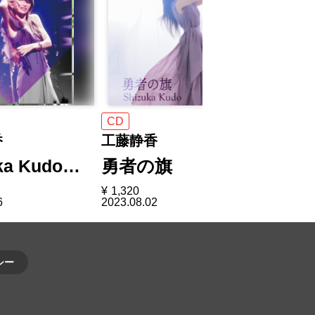
CD
CD
香
工藤静香
工藤静香
ka Kudo…
勇者の旗
感受 Sh
¥
1,320
¥
4,290
6
2023.08.02
2022.07.20
シー