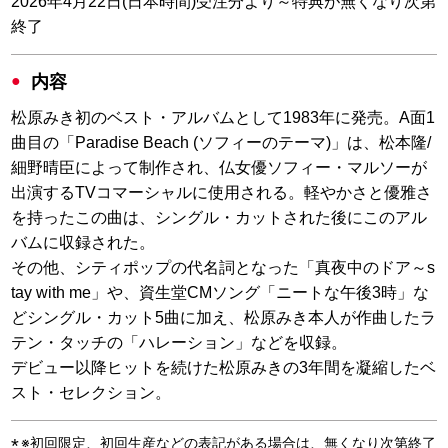
2026年4月22日(日本時間)受注分より～特典が無くなり次第
終了
内容
松原みき初のベスト・アルバムとして1983年に発売。A面1
曲目の「Paradise Beach (ソフィーのテーマ)」は、松本隆/
細野晴臣によって制作され、仏女優ソフィー・マルソーが
出演するTVコマーシャルに使用される。軽やかさと優雅さ
を持ったこの曲は、シングル・カットされた後にこのアル
バムに収録された。
その他、シティポップの代名詞となった「真夜中のドア～s
tay with me」や、資生堂CMソング「ニートな午後3時」な
どシングル・カット5曲に加え、松原みき本人が作曲したラ
テン・タッチの「ハレーション」などを収録。
デビュー以降ヒットを続けた松原みきの3年間を凝縮したベ
スト・セレクション。
※初回限定、初回生産などの表記がある場合は、無くなり次第終了