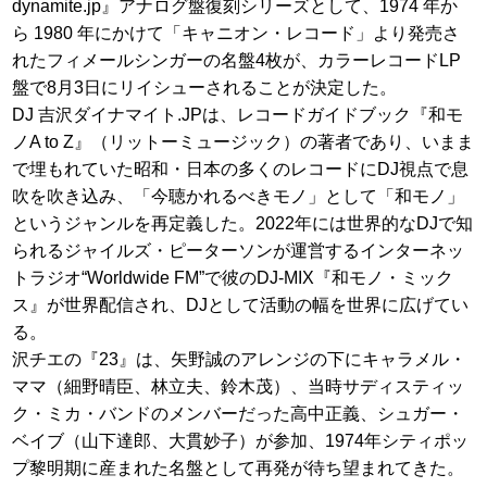
dynamite.jp』アナログ盤復刻シリーズとして、1974 年か
ら 1980 年にかけて「キャニオン・レコード」より発売さ
れたフィメールシンガーの名盤4枚が、カラーレコードLP
盤で8月3日にリイシューされることが決定した。
DJ 吉沢ダイナマイト.JPは、レコードガイドブック『和モ
ノA to Z』（リットーミュージック）の著者であり、いまま
で埋もれていた昭和・日本の多くのレコードにDJ視点で息
吹を吹き込み、「今聴かれるべきモノ」として「和モノ」
というジャンルを再定義した。2022年には世界的なDJで知
られるジャイルズ・ピーターソンが運営するインターネッ
トラジオ“Worldwide FM”で彼のDJ-MIX『和モノ・ミック
ス』が世界配信され、DJとして活動の幅を世界に広げてい
る。
沢チエの『23』は、矢野誠のアレンジの下にキャラメル・
ママ（細野晴臣、林立夫、鈴木茂）、当時サディスティッ
ク・ミカ・バンドのメンバーだった高中正義、シュガー・
ベイブ（山下達郎、大貫妙子）が参加、1974年シティポッ
プ黎明期に産まれた名盤として再発が待ち望まれてきた。