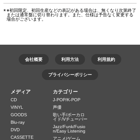
※初回限定、初回生産などの表記がある場合は、無くなり次第終了
または通常盤に切り替わります。また、仕様は予告なく変更する
場合がございます。
会社概要
利用方法
利用規約
プライバシーポリシー
メディア
カテゴリー
CD
J-POP/K-POP
VINYL
声優
GOODS
歌い手/ボーカロ
イド/Vチューバー
Blu-ray
Jazz/Funk/Fusio
DVD
n/Easy Listening
CASSETTE
アニメ/ゲーム