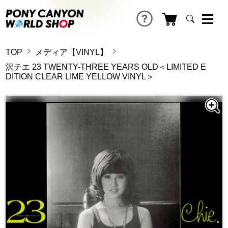
TOP
メディア【VINYL】
沢チエ 23 TWENTY-THREE YEARS OLD＜LIMITED E
DITION CLEAR LIME YELLOW VINYL＞