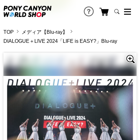
TOP
メディア【Blu-ray】
DIALOGUE＋LIVE 2024「LIFE is EASY?」Blu-ray