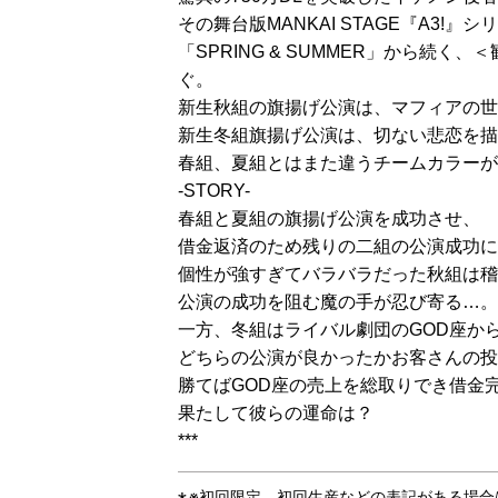
その舞台版MANKAI STAGE『A3!
「SPRING & SUMMER」から
ぐ。
新生秋組の旗揚げ公演は、マフィアの世
新生冬組旗揚げ公演は、切ない悲恋を描
春組、夏組とはまた違うチームカラーが
-STORY-
春組と夏組の旗揚げ公演を成功させ、
借金返済のため残りの二組の公演成功に奔
個性が強すぎてバラバラだった秋組は稽
公演の成功を阻む魔の手が忍び寄る…。
一方、冬組はライバル劇団のGOD座か
どちらの公演が良かったかお客さんの投
勝てばGOD座の売上を総取りでき借金完
果たして彼らの運命は？
***
※初回限定、初回生産などの表記がある場