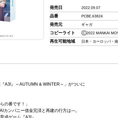
発売日
2022.09.07
品番
PCBE.63824
発売元
ギャガ
コピーライト
Ⓒ2022 MANKAI M
再生可能地域
日本・ヨーロッパ・
E『A3!』～AUTUMN & WINTER～」がついに
らの番です！」
AIカンパニー借金完済と再建の行方は―。
育成ゲーム『A3!』。