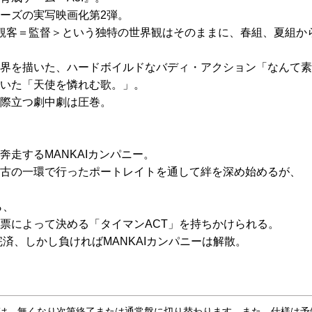
』シリーズの実写映画化第2弾。
続く、＜観客＝監督＞という独特の世界観はそのままに、春組、夏
界を描いた、ハードボイルドなバディ・アクション「なんて素
いた「天使を憐れむ歌。」。
際立つ劇中劇は圧巻。
走するMANKAIカンパニー。
古の一環で行ったポートレイトを通して絆を深め始めるが、
ら、
票によって決める「タイマンACT」を持ちかけられる。
済、しかし負ければMANKAIカンパニーは解散。
合は、無くなり次第終了または通常盤に切り替わります。また、仕様は予