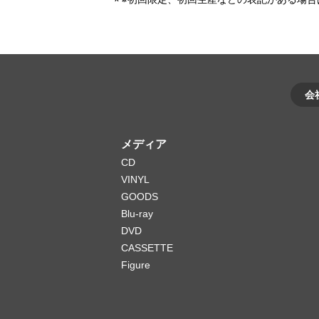
会
メディア
CD
VINYL
GOODS
Blu-ray
DVD
CASSETTE
Figure