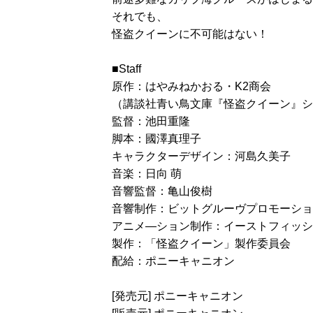
それでも、
怪盗クイーンに不可能はない！
■Staff
原作：はやみねかおる・K2商会
（講談社青い鳥文庫『怪盗クイーン』シ
監督：池田重隆
脚本：國澤真理子
キャラクターデザイン：河島久美子
音楽：日向 萌
音響監督：亀山俊樹
音響制作：ビットグルーヴプロモーショ
アニメ―ション制作：イーストフィッシ
製作：「怪盗クイーン」製作委員会
配給：ポニーキャニオン
[発売元] ポニーキャニオン