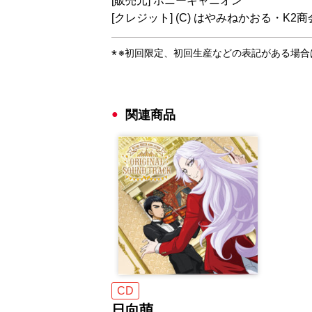
[販売元] ポニーキャニオン
[クレジット] (C) はやみねかおる・
※初回限定、初回生産などの表記がある場
関連商品
CD
日向萌