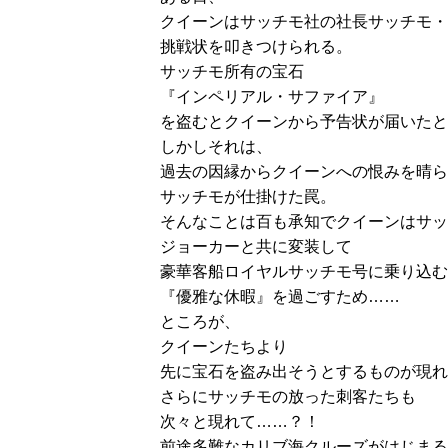
クイーンはサッチモ社の社長サッチモ・
挑戦状を叩きつけられる。
サッチモ所有の宝石
『インペリアル・サファイア』
を盗むとクイーンから予告状が届いたと
しかしそれは、
過去の因縁からクイーンへの恨みを晴ら
サッチモが仕掛けた罠。
そんなことは百も承知でクイーンはサッ
ジョーカーと共に変装して
豪華客船ロイヤルサッチモ号に乗り込む
『優雅な休暇』を過ごすため……
ところが、
クイーンたちより
先に宝石を盗み出そうとするものが現れ
さらにサッチモの放った刺客たちも
次々と現れて……？！
前途多難なカリブ海クルーズがはじまる