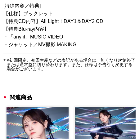
[特殊内容／特典]
【仕様】ブックレット
【特典CD内容】All Light！DAY1＆DAY2 CD
【特典Blu-ray内容】
・「any if」MUSIC VIDEO
・ジャケット／MV撮影 MAKING
※初回限定、初回生産などの表記がある場合は、無くなり次第終了
または通常盤に切り替わります。また、仕様は予告なく変更する
場合がございます。
関連商品