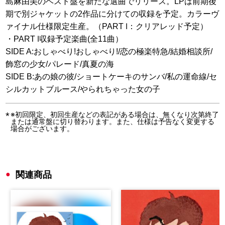
島麻由美のベスト盤を新たな選曲でリリース。LPは前期後
期で別ジャケットの2作品に分けての収録を予定。カラーヴ
ァイナル仕様限定生産。（PART Ⅰ：クリアレッド予定）
・PART Ⅰ収録予定楽曲(全11曲）
SIDE A:おしゃべり!おしゃべり!/恋の極楽特急/結婚相談所/
飾窓の少女/パレード/真夏の海
SIDE B:あの娘の彼/ショートケーキのサンバ/私の運命線/セ
シルカットブルース/やられちゃった女の子
※初回限定、初回生産などの表記がある場合は、無くなり次第終了
または通常盤に切り替わります。また、仕様は予告なく変更する
場合がございます。
関連商品