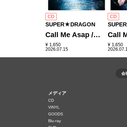
CD
CD
SUPER★DRAGON
SUPE
Call Me Asap /…
Call 
¥
1,650
¥
1,650
2026.07.15
2026.07.
会
メディア
CD
VINYL
GOODS
Blu-ray