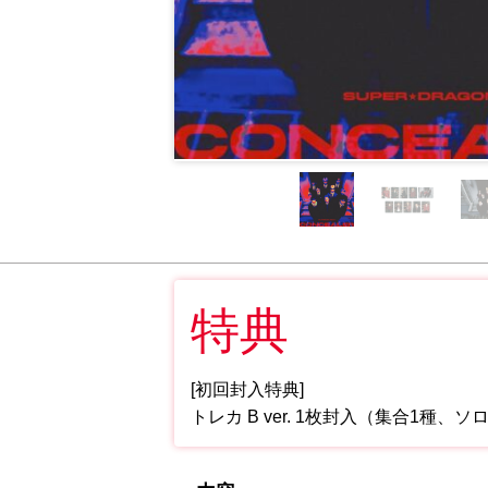
特典
[初回封入特典]
トレカ B ver. 1枚封入（集合1種、