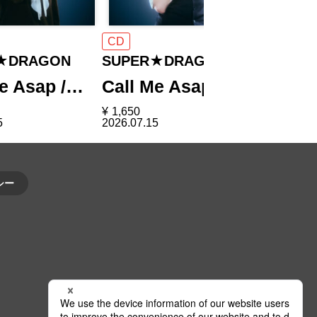
CD
CD
★DRAGON
SUPER★DRAGON
SUPER
Me Asap /…
Call Me Asap /…
Call M
¥
1,650
¥
1,650
5
2026.07.15
2026.07.15
シー