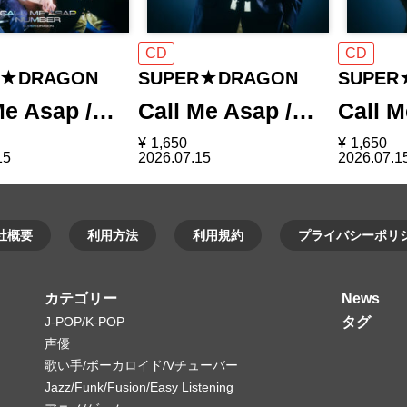
CD
CD
R★DRAGON
SUPER★DRAGON
SUPER
Me Asap /…
Call Me Asap /…
Call 
¥
1,650
¥
1,650
15
2026.07.15
2026.07.1
社概要
利用方法
利用規約
プライバシーポリ
カテゴリー
News
J-POP/K-POP
タグ
声優
歌い手/ボーカロイド/Vチューバー
Jazz/Funk/Fusion/Easy Listening