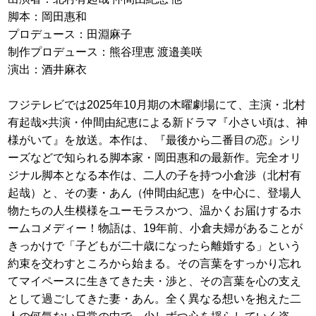
脚本：岡田惠和
プロデュース：田淵麻子
制作プロデュース：熊谷理恵 渡邉美咲
演出：酒井麻衣
フジテレビでは2025年10月期の木曜劇場にて、主演・北村
有起哉×共演・仲間由紀恵による新ドラマ『小さい頃は、神
様がいて』を放送。本作は、『最後から二番目の恋』シリ
ーズなどで知られる脚本家・岡田惠和の最新作。完全オリ
ジナル脚本となる本作は、二人の子を持つ小倉渉（北村有
起哉）と、その妻・あん（仲間由紀恵）を中心に、登場人
物たちの人生模様をユーモラスかつ、温かくお届けするホ
ームコメディー！物語は、19年前、小倉夫婦があることが
きっかけで「子どもが二十歳になったら離婚する」という
約束を交わすところから始まる。その言葉をすっかり忘れ
てマイペースに生きてきた夫・渉と、その言葉を心の支え
として過ごしてきた妻・あん。全く異なる想いを抱えた二