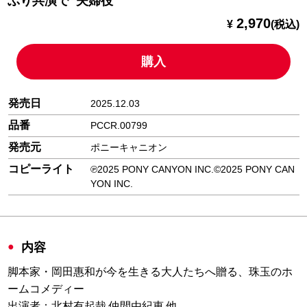
ぶり共演で❝夫婦役❞
2,970
¥
(税込)
購入
発売日
2025.12.03
品番
PCCR.00799
発売元
ポニーキャニオン
コピーライト
℗2025 PONY CANYON INC.©2025 PONY CAN
YON INC.
内容
脚本家・岡田惠和が今を生きる大人たちへ贈る、珠玉のホ
ームコメディー
出演者：北村有起哉 仲間由紀恵 他