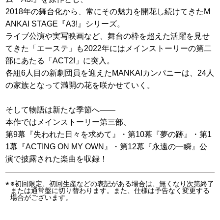
2018年の舞台化から、常にその魅力を開花し続けてきたM
ANKAI STAGE『A3!』シリーズ。
ライブ公演や実写映画など、舞台の枠を超えた活躍を見せ
てきた「エーステ」も2022年にはメインストーリーの第二
部にあたる「ACT2!」に突入。
各組6人目の新劇団員を迎えたMANKAIカンパニーは、24人
の家族となって満開の花を咲かせていく。
そして物語は新たな季節へ――
本作ではメインストーリー第三部、
第9幕『失われた日々を求めて』・第10幕『夢の跡』・第1
1幕『ACTING ON MY OWN』・第12幕『永遠の一瞬』公
演で披露された楽曲を収録！
※初回限定、初回生産などの表記がある場合は、無くなり次第終了
または通常盤に切り替わります。また、仕様は予告なく変更する
場合がございます。