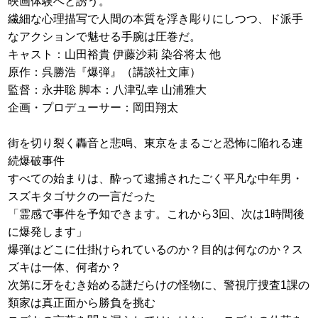
映画体験へと誘う。
繊細な心理描写で人間の本質を浮き彫りにしつつ、ド派手
なアクションで魅せる手腕は圧巻だ。
キャスト：山田裕貴 伊藤沙莉 染谷将太 他
原作：呉勝浩『爆弾』（講談社文庫）
監督：永井聡 脚本：八津弘幸 山浦雅大
企画・プロデューサー：岡田翔太
街を切り裂く轟音と悲鳴、東京をまるごと恐怖に陥れる連
続爆破事件
すべての始まりは、酔って逮捕されたごく平凡な中年男・
スズキタゴサクの一言だった
「霊感で事件を予知できます。これから3回、次は1時間後
に爆発します」
爆弾はどこに仕掛けられているのか？目的は何なのか？ス
ズキは一体、何者か？
次第に牙をむき始める謎だらけの怪物に、警視庁捜査1課の
類家は真正面から勝負を挑む