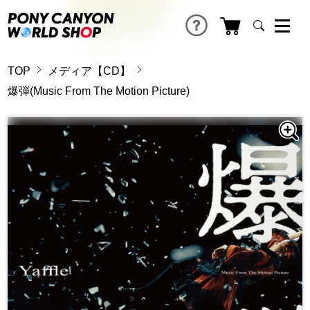
TOP
メディア【CD】
爆弾(Music From The Motion Picture)