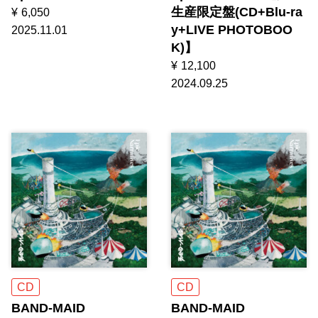
生産限定盤(CD+Blu-ra
¥
6,050
y+LIVE PHOTOBOO
2025.11.01
K)】
¥
12,100
2024.09.25
CD
CD
BAND-MAID
BAND-MAID