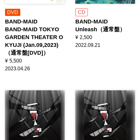
DVD
CD
BAND-MAID
BAND-MAID
BAND-MAID TOKYO
Unleash（通常盤）
GARDEN THEATER O
¥
2,500
KYUJI (Jan.09,2023)
2022.09.21
（通常盤[DVD]）
¥
5,500
2023.04.26