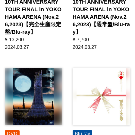
10TH ANNIVERSARY
10TH ANNIVERSARY
TOUR FINAL in YOKO
TOUR FINAL in YOKO
HAMA ARENA (Nov.2
HAMA ARENA (Nov.2
6,2023)【完全生産限定
6,2023)【通常盤/Blu-ra
盤/Blu-ray】
y】
¥
13,200
¥
7,700
2024.03.27
2024.03.27
DVD
Blu-ray