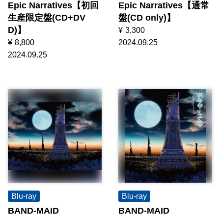
Epic Narratives【初回
Epic Narratives【通常
生産限定盤(CD+DV
盤(CD only)】
D)】
¥
3,300
¥
8,800
2024.09.25
2024.09.25
Blu-ray
Blu-ray
BAND-MAID
BAND-MAID