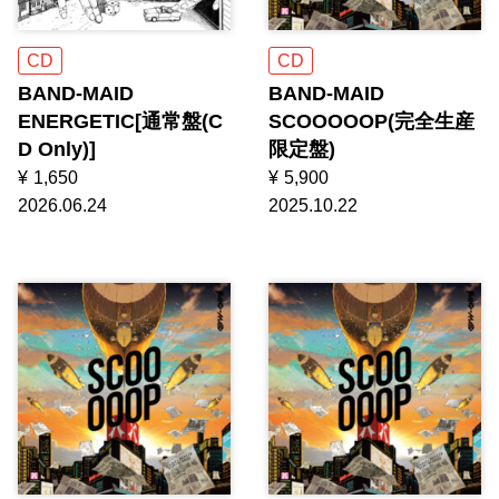
CD
CD
BAND-MAID
BAND-MAID
ENERGETIC[通常盤(C
SCOOOOOP(完全生産
D Only)]
限定盤)
¥
1,650
¥
5,900
2026.06.24
2025.10.22