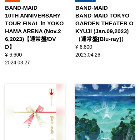
BAND-MAID
BAND-MAID
10TH ANNIVERSARY
BAND-MAID TOKYO
TOUR FINAL in YOKO
GARDEN THEATER O
HAMA ARENA (Nov.2
KYUJI (Jan.09,2023)
6,2023)【通常盤/DV
（通常盤[Blu-ray]）
D】
¥
6,600
¥
6,600
2023.04.26
2024.03.27