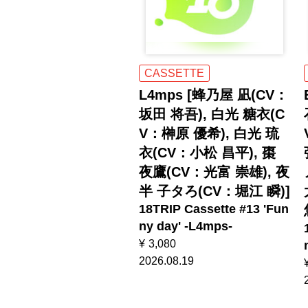
CASSETTE
L4mps [蜂乃屋 凪(CV：
坂田 将吾), 白光 糖衣(C
V：榊原 優希), 白光 琉
衣(CV：小松 昌平), 棗
夜鷹(CV：光富 崇雄), 夜
半 子タろ(CV：堀江 瞬)]
18TRIP Cassette #13 'Fun
ny day' -L4mps-
¥
3,080
2026.08.19