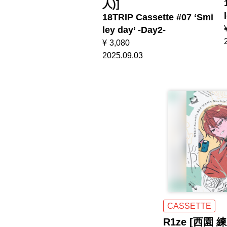
人)]
18TRIP Cassette #07 ‘Smi
ley day’ -Day2-
¥
3,080
2025.09.03
CASSETTE
R1ze [西園 