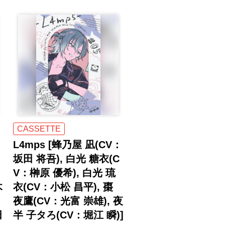
CASSETTE
L4mps [蜂乃屋 凪(CV：
坂田 将吾), 白光 糖衣(C
V：榊原 優希), 白光 琉
木
衣(CV：小松 昌平), 棗
夜鷹(CV：光富 崇雄), 夜
田
半 子タろ(CV：堀江 瞬)]