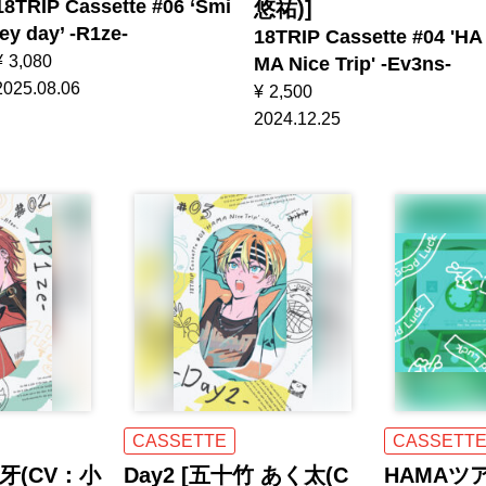
18TRIP Cassette #06 ‘Smi
悠祐)]
ley day’ -R1ze-
18TRIP Cassette #04 'HA
¥
3,080
MA Nice Trip' -Ev3ns-
2025.08.06
¥
2,500
2024.12.25
CASSETTE
CASSETT
練牙(CV：小
Day2 [五十竹 あく太(C
HAMAツ