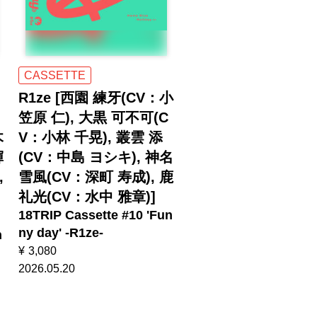
CASSETTE
R1ze [西園 練牙(CV：小
笠原 仁), 大黒 可不可(C
木
V：小林 千晃), 叢雲 添
輝
(CV：中島 ヨシキ), 神名
,
雪風(CV：深町 寿成), 鹿
礼光(CV：水中 雅章)]
18TRIP Cassette #10 'Fun
ny day' -R1ze-
n
¥
3,080
2026.05.20