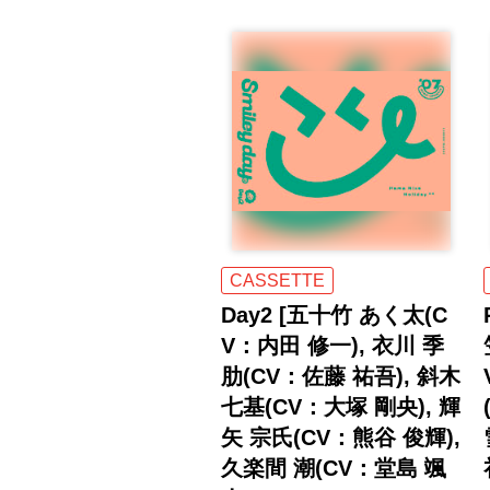
CASSETTE
Day2 [五十竹 あく太(C
V：内田 修一), 衣川 季
肋(CV：佐藤 祐吾), 斜木
七基(CV：大塚 剛央), 輝
矢 宗氏(CV：熊谷 俊輝),
久楽間 潮(CV：堂島 颯