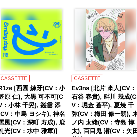
CASSETTE
CASSETTE
R1ze [西園 練牙(CV：小
Ev3ns [北片 來人(CV：
笠原 仁), 大黒 可不可(C
石谷 春貴), 畔川 幾成(C
V：小林 千晃), 叢雲 添
V：堀金 蒼平), 夏焼 千
(CV：中島 ヨシキ), 神名
弥(CV：梅田 修一朗), 
雪風(CV：深町 寿成), 鹿
ノ内 太緒(CV：寺島 惇
礼光(CV：水中 雅章)]
太), 百目鬼 潜(CV：矢