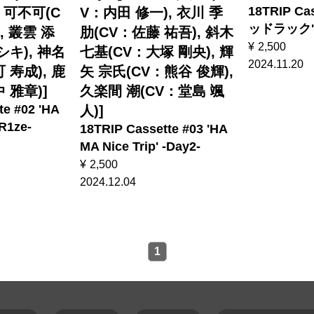
18TRIP Cas
黒 可不可(C
V：内田 修一), 衣川 季
ッドラック'
, 叢雲 添
肋(CV：佐藤 祐吾), 斜木
¥
2,500
シキ), 神名
七基(CV：大塚 剛央), 輝
2024.11.20
 寿成), 鹿
矢 宗氏(CV：熊谷 俊輝),
 雅章)]
久楽間 潮(CV：堂島 颯
te #02 'HA
人)]
-R1ze-
18TRIP Cassette #03 'HA
MA Nice Trip' -Day2-
¥
2,500
2024.12.04
1