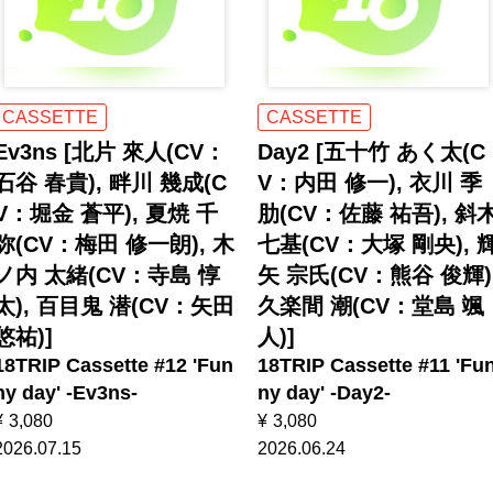
CASSETTE
CASSETTE
Ev3ns [北片 來人(CV：
Day2 [五十竹 あく太(C
石谷 春貴), 畔川 幾成(C
V：内田 修一), 衣川 季
V：堀金 蒼平), 夏焼 千
肋(CV：佐藤 祐吾), 斜
弥(CV：梅田 修一朗), 木
七基(CV：大塚 剛央), 
ノ内 太緒(CV：寺島 惇
矢 宗氏(CV：熊谷 俊輝)
太), 百目鬼 潜(CV：矢田
久楽間 潮(CV：堂島 颯
悠祐)]
人)]
18TRIP Cassette #12 'Fun
18TRIP Cassette #11 'Fu
ny day' -Ev3ns-
ny day' -Day2-
¥
3,080
¥
3,080
2026.07.15
2026.06.24