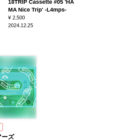
18TRIP Cassette #05 'HA
MA Nice Trip' -L4mps-
¥
2,500
2024.12.25
E
アーズ