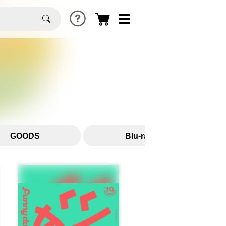
】
GOODS
Blu-ray