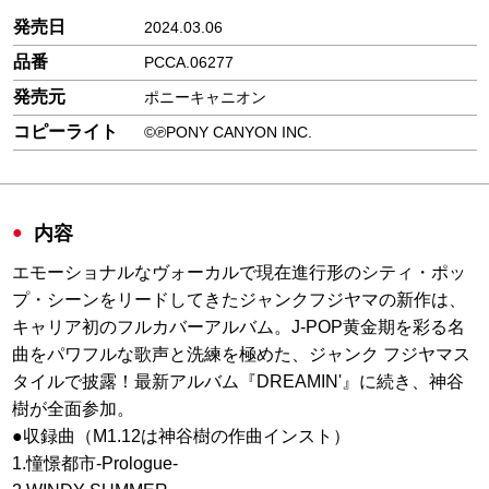
発売日
2024.03.06
品番
PCCA.06277
発売元
ポニーキャニオン
コピーライト
©℗PONY CANYON INC.
内容
エモーショナルなヴォーカルで現在進行形のシティ・ポッ
プ・シーンをリードしてきたジャンクフジヤマの新作は、
キャリア初のフルカバーアルバム。J-POP黄金期を彩る名
曲をパワフルな歌声と洗練を極めた、ジャンク フジヤマス
タイルで披露！最新アルバム『DREAMIN'』に続き、神谷
樹が全面参加。
●収録曲（M1.12は神谷樹の作曲インスト）
1.憧憬都市-Prologue-