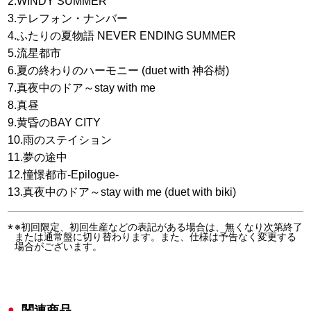
2.WINDY SUMMER
3.テレフォン・ナンバー
4.ふたりの夏物語 NEVER ENDING SUMMER
5.流星都市
6.夏の終わりのハーモニー (duet with 神谷樹)
7.真夜中のドア～stay with me
8.真昼
9.黄昏のBAY CITY
10.雨のステイション
11.夢の途中
12.憧憬都市-Epilogue-
13.真夜中のドア～stay with me (duet with biki)
※初回限定、初回生産などの表記がある場合は、無くなり次第終了
または通常盤に切り替わります。また、仕様は予告なく変更する
場合がございます。
関連商品