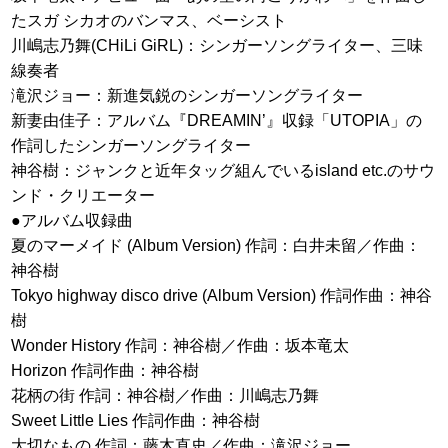
たスガ シカオのバンマス、ベーシスト
川嶋志乃舞(CHiLi GiRL)：シンガーソングライター、三味
線奏者
滝沢ジョー：新進気鋭のシンガーソングライター
新妻由佳子：アルバム『DREAMIN’』収録「UTOPIA」の
作詞したシンガーソングライター
神谷樹：ジャンクと近年タッグ組んでいるisland etc.のサウ
ンド・クリエーター
●アルバム収録曲
夏のマーメイド (Album Version) 作詞：白井未留／作曲：
神谷樹
Tokyo highway disco drive (Album Version) 作詞作曲：神谷
樹
Wonder History 作詞：神谷樹／作曲：坂本竜太
Horizon 作詞作曲：神谷樹
花柄の街 作詞：神谷樹／作曲：川嶋志乃舞
Sweet Little Lies 作詞作曲：神谷樹
大切なもの 作詞：藤木直史／作曲：滝沢ジョー