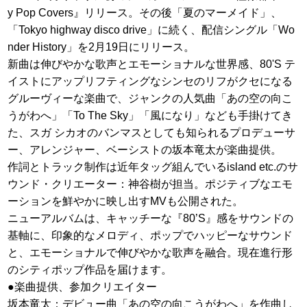
y Pop Covers』リリース。その後「夏のマーメイド」、
「Tokyo highway disco drive」に続く、配信シングル「Wo
nder History」を2月19日にリリース。
新曲は伸びやかな歌声とエモーショナルな世界感、80'S テ
イストにアップリフティングなシンセのリフがクセになる
グルーヴィーな楽曲で、ジャンクの人気曲「あの空の向こ
うがわへ」「To The Sky」「風になり」なども手掛けてき
た、スガ シカオのバンマスとしても知られるプロデューサ
ー、アレンジャー、ベーシストの坂本竜太が楽曲提供。
作詞とトラック制作は近年タッグ組んでいるisland etc.のサ
ウンド・クリエーター：神谷樹が担当。ポジティブなエモ
ーションを鮮やかに映し出すMVも公開された。
ニューアルバムは、キャッチーな『80’S』感をサウンドの
基軸に、印象的なメロディ、ポップでハッピーなサウンド
と、エモーショナルで伸びやかな歌声を融合。現在進行形
のシティポップ作品を届けます。
●楽曲提供、参加クリエイター
坂本竜太：デビュー曲「あの空の向こうがわへ」を作曲し