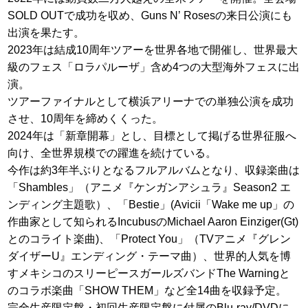
SOLD OUTで成功を収め、Guns Nʼ Rosesの来日公演にも
出演を果たす。
2023年は結成10周年ツアーを世界各地で開催し、世界最大
級のフェス「ロラパルーザ」含め4つの大型海外フェスに出
演。
ツアーファイナルとして横浜アリーナでの単独公演を成功
させ、10周年を締めくくった。
2024年は「新章開幕」とし、目標として掲げる世界征服へ
向け、全世界規模での躍進を続けている。
今作は約3年半ぶりとなるフルアルバムとなり、収録楽曲は
「Shambles」（アニメ『ケンガンアシュラ』Season2 エ
ンディング主題歌）、「Bestie」(Avicii「Wake me up」の
作曲家として知られるIncubusのMichael Aaron Einziger(Gt)
とのコライト楽曲)、「Protect You」（TVアニメ『グレン
ダイザーU』エンディング・テーマ曲）、世界的人気を博
すメキシコのスリーピースガールズバンドThe Warningと
のコラボ楽曲「SHOW THEM」など全14曲を収録予定。
完全生産限定盤・初回生産限定盤に付属のBlu-ray/DVDに