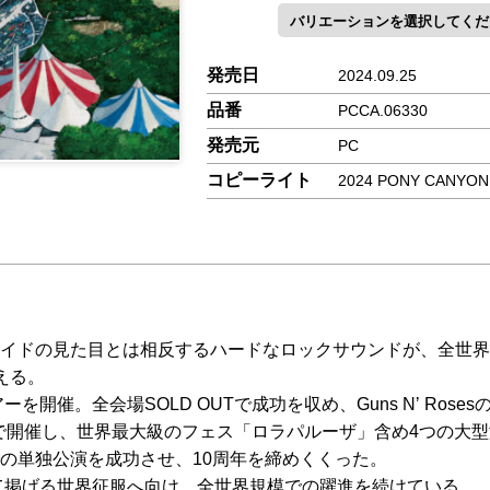
発売日
2024.09.25
品番
PCCA.06330
発売元
PC
コピーライト
2024 PONY CANYON 
D"、メイドの見た目とは相反するハードなロックサウンドが、全
える。
を開催。全会場SOLD OUTで成功を収め、Guns Nʼ Ros
地で開催し、世界最大級のフェス「ロラパルーザ」含め4つの大
の単独公演を成功させ、10周年を締めくくった。
して掲げる世界征服へ向け、全世界規模での躍進を続けている。