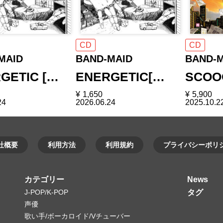
CD
CD
MAID
BAND-MAID
BAND-M
GETIC […
ENERGETIC[…
SCOO
¥
1,650
¥
5,900
24
2026.06.24
2025.10.2
社概要
利用方法
利用規約
プライバシーポリ
カテゴリー
News
J-POP/K-POP
タグ
声優
歌い手/ボーカロイド/Vチューバー