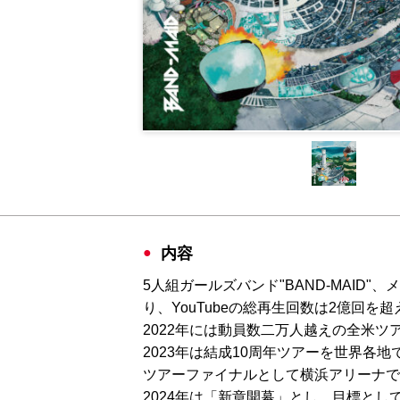
内容
5人組ガールズバンド"BAND-MAI
り、YouTubeの総再生回数は2億回を超
2022年には動員数二万人越えの全米ツアー
2023年は結成10周年ツアーを世界各
ツアーファイナルとして横浜アリーナで
2024年は「新章開幕」とし、目標と