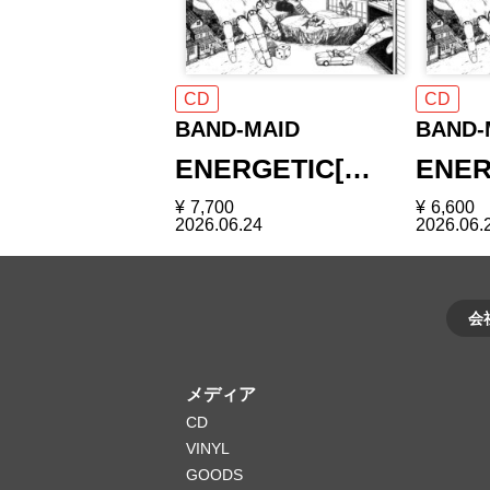
CD
CD
BAND-MAID
BAND-
ENERGETIC[…
ENER
¥
7,700
¥
6,600
2026.06.24
2026.06.
会
メディア
CD
VINYL
GOODS