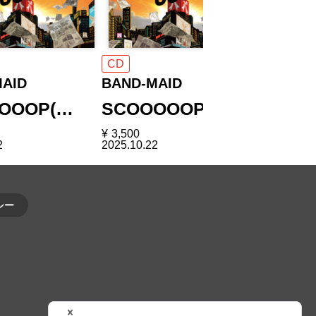
CD
CD
AID
BAND-MAID
BAND-M
OOOP(…
SCOOOOOP(…
SCOO
¥
3,500
¥
2,500
2
2025.10.22
2025.10.22
シー