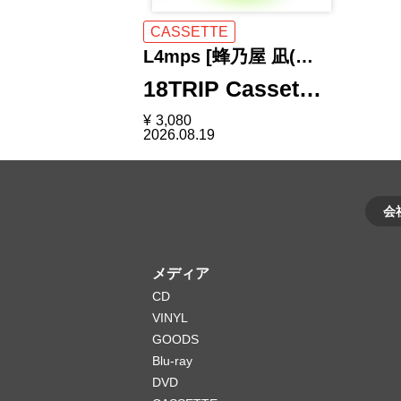
CASSETTE
L4mps [蜂乃屋 凪(…
18TRIP Casset…
¥
3,080
2026.08.19
会
メディア
CD
VINYL
GOODS
Blu-ray
DVD