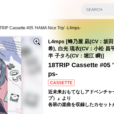
TRIP Cassette #05 'HAMA Nice Trip' -L4mps-
L4mps [蜂乃屋 凪(CV：坂田
希), 白光 琉衣(CV：小松 昌平
半 子タろ(CV：堀江 瞬)]
18TRIP Cassette #05 
ps-
CASSETTE
近未来おもてなしアドベンチャー
プ）』より
各班の楽曲を収録したカセット