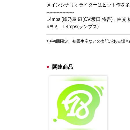
メインシナリオライターはヒット作を多
-------------------
L4mps [蜂乃屋 凪(CV:坂田 将吾)，白光
※ヨミ：L4mps(ランプス)
※初回限定、初回生産などの表記がある場
関連商品