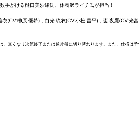
数手がける樋口美沙緒氏、休養沢ライチ氏が担当！
 糖衣(CV:榊原 優希)，白光 琉衣(CV:小松 昌平)，棗 夜鷹(CV:光富
合は、無くなり次第終了または通常盤に切り替わります。また、仕様は予