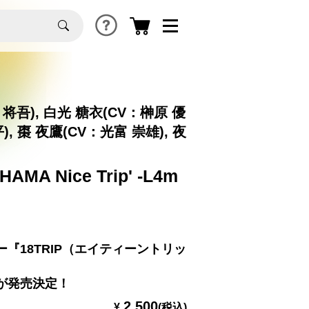
 将吾), 白光 糖衣(CV：榊原 優
), 棗 夜鷹(CV：光富 崇雄), 夜
'HAMA Nice Trip' -L4m
『18TRIP（エイティーントリッ
が発売決定！
2,500
¥
(税込)