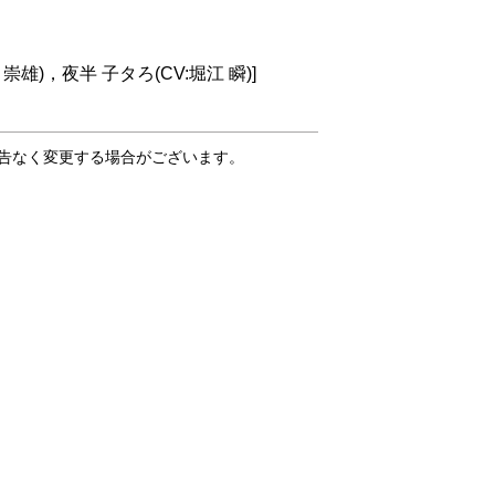
 崇雄)，夜半 子タろ(CV:堀江 瞬)]
告なく変更する場合がございます。