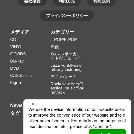
会社概要
利用方法
利用規約
プライバシーポリシー
メディア
カテゴリー
CD
J-POP/K-POP
VINYL
声優
GOODS
歌い手/ボーカロ
イド/Vチューバー
Blu-ray
Jazz/Funk/Fusio
DVD
n/Easy Listening
CASSETTE
アニメ/ゲーム
Figure
Rock/New Age/Cl
assical music/Sou
ndtrack
News
タグ
Ⓒ PONY CANYON INC.