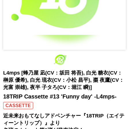
L4mps [蜂乃屋 凪(CV：坂田 将吾), 白光 糖衣(CV：
榊原 優希), 白光 琉衣(CV：小松 昌平), 棗 夜鷹(CV：
光富 崇雄), 夜半 子タろ(CV：堀江 瞬)]
18TRIP Cassette #13 'Funny day' -L4mps-
CASSETTE
近未来おもてなしアドベンチャー『18TRIP（エイテ
ィーントリップ）』より