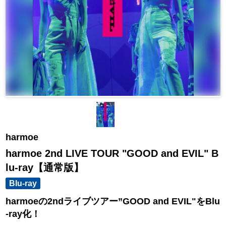
harmoe
harmoe 2nd LIVE TOUR "GOOD and EVIL" B
lu-ray【通常版】
Blu-ray
harmoeの2ndライブツアー”GOOD and EVIL"をBlu
-ray化！