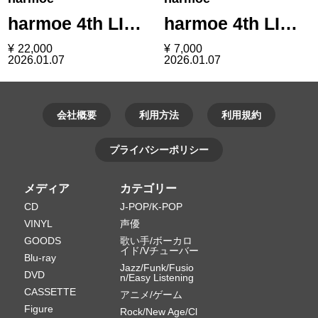
harmoe 4th LI…
harmoe 4th LI…
¥
22,000
¥
7,000
2026.01.07
2026.01.07
会社概要
利用方法
利用規約
プライバシーポリシー
メディア
カテゴリー
CD
J-POP/K-POP
VINYL
声優
GOODS
歌い手/ボーカロ
イド/Vチューバー
Blu-ray
Jazz/Funk/Fusio
DVD
n/Easy Listening
CASSETTE
アニメ/ゲーム
Figure
Rock/New Age/Cl