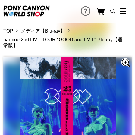
TOP
メディア【Blu-ray】
harmoe 2nd LIVE TOUR "GOOD and EVIL" Blu-ray【通
常版】