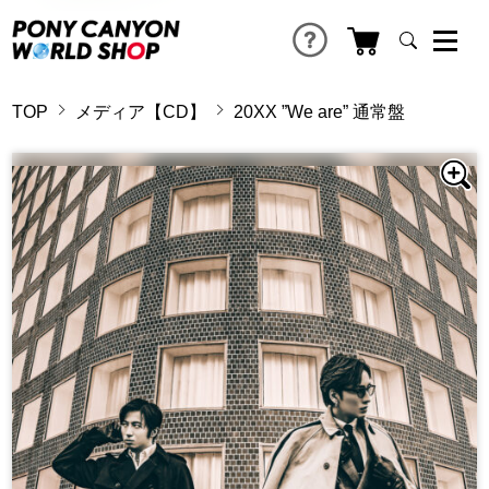
TOP
メディア【CD】
20XX ”We are” 通常盤