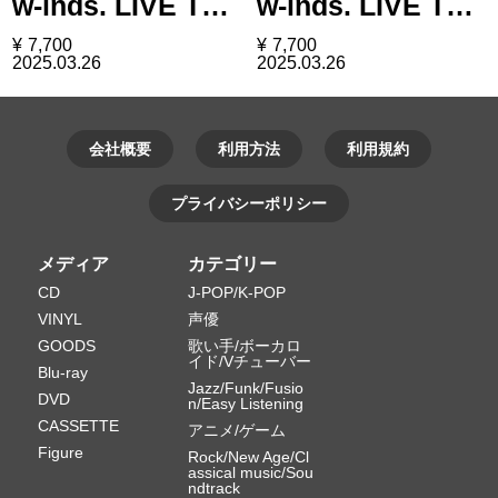
w-inds. LIVE T…
w-inds. LIVE T…
¥
7,700
¥
7,700
2025.03.26
2025.03.26
会社概要
利用方法
利用規約
プライバシーポリシー
メディア
カテゴリー
CD
J-POP/K-POP
VINYL
声優
GOODS
歌い手/ボーカロ
イド/Vチューバー
Blu-ray
Jazz/Funk/Fusio
DVD
n/Easy Listening
CASSETTE
アニメ/ゲーム
Figure
Rock/New Age/Cl
assical music/Sou
ndtrack