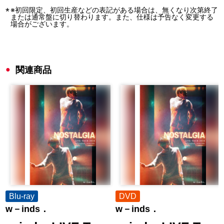
※初回限定、初回生産などの表記がある場合は、無くなり次第終了
または通常盤に切り替わります。また、仕様は予告なく変更する
場合がございます。
関連商品
Blu-ray
DVD
w－inds．
w－inds．