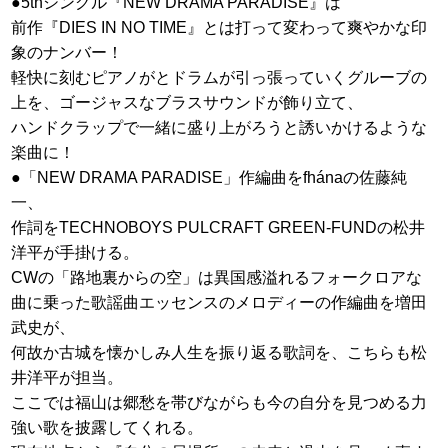
●5thシングル『NEW DRAMA PARADISE』は
前作『DIES IN NO TIME』とは打って変わって爽やかな印
象のナンバー！
軽快に刻むピアノがとドラムが引っ張っていくグルーブの
上を、ゴージャスなブラスサウンドが飾り立て、
ハンドクラップで一緒に盛り上がろうと誘いかけるような
楽曲に！
●「NEW DRAMA PARADISE」作編曲をfhánaの佐藤純
一、
作詞をTECHNOBOYS PULCRAFT GREEN-FUNDの松井
洋平が手掛ける。
CWの「路地裏からの空」は異国感溢れるフォークロアな
曲に乗った歌謡曲エッセンスのメロディーの作編曲を増田
武史が、
何故か古城を懐かしみ人生を振り返る歌詞を、こちらも松
井洋平が担当。
ここでは福山は郷愁を帯びながらも今の自分を見つめる力
強い歌を披露してくれる。