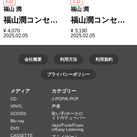
CD
CD
福山 潤
福山 潤
福山潤コンセ…
福山潤コンセ…
¥
4,070
¥
3,190
2025.02.05
2025.02.05
会社概要
利用方法
利用規約
プライバシーポリシー
メディア
カテゴリー
CD
J-POP/K-POP
VINYL
声優
GOODS
歌い手/ボーカロ
イド/Vチューバー
Blu-ray
Jazz/Funk/Fusio
DVD
n/Easy Listening
CASSETTE
アニメ/ゲーム