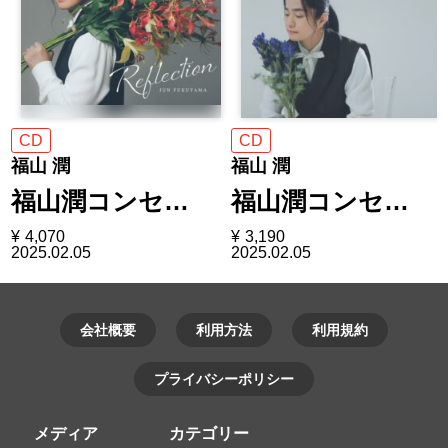
CD
CD
福山 潤
福山 潤
福山潤コンセ…
福山潤コンセ…
¥
4,070
¥
3,190
2025.02.05
2025.02.05
会社概要
利用方法
利用規約
プライバシーポリシー
メディア
カテゴリー