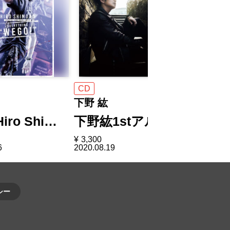
CD
CD
下野 紘
下野 紘
iro Shi…
下野紘1stアル…
下野 紘
¥
3,300
¥
1,980
6
2020.08.19
2019.10.23
シー