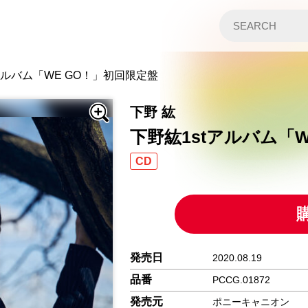
アルバム「WE GO！」初回限定盤
下野 紘
下野紘1stアルバム「
CD
発売日
2020.08.19
品番
PCCG.01872
発売元
ポニーキャニオン