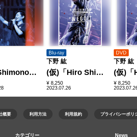
Blu-ray
DVD
下野 紘
下野 紘
 Shimono…
(仮)「Hiro Shi…
(仮)「H
¥
8,250
¥
8,250
28
2023.07.26
2023.07.2
社概要
利用方法
利用規約
プライバシーポリ
カテゴリー
News