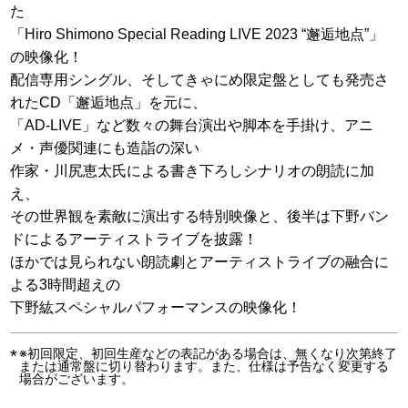
た
「Hiro Shimono Special Reading LIVE 2023 “邂逅地点”」
の映像化！
配信専用シングル、そしてきゃにめ限定盤としても発売さ
れたCD「邂逅地点」を元に、
「AD-LIVE」など数々の舞台演出や脚本を手掛け、アニ
メ・声優関連にも造詣の深い
作家・川尻恵太氏による書き下ろしシナリオの朗読に加
え、
その世界観を素敵に演出する特別映像と、後半は下野バン
ドによるアーティストライブを披露！
ほかでは見られない朗読劇とアーティストライブの融合に
よる3時間超えの
下野紘スペシャルパフォーマンスの映像化！
※初回限定、初回生産などの表記がある場合は、無くなり次第終了
または通常盤に切り替わります。また、仕様は予告なく変更する
場合がございます。