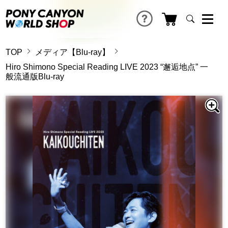
TOP
メディア【Blu-ray】
Hiro Shimono Special Reading LIVE 2023 “邂逅地点” 一
般流通版Blu-ray