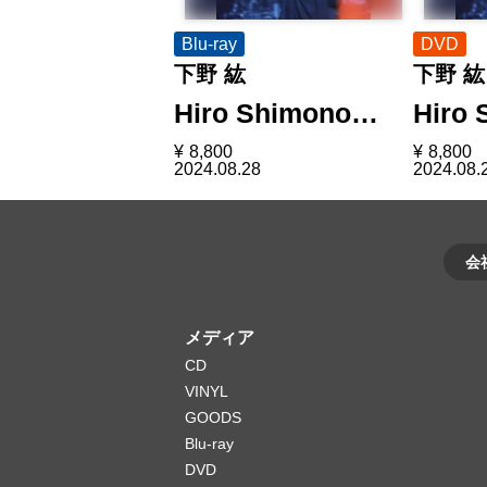
Blu-ray
DVD
下野 紘
下野 紘
Hiro Shimono…
Hiro
¥
8,800
¥
8,800
2024.08.28
2024.08.
会
メディア
CD
VINYL
GOODS
Blu-ray
DVD