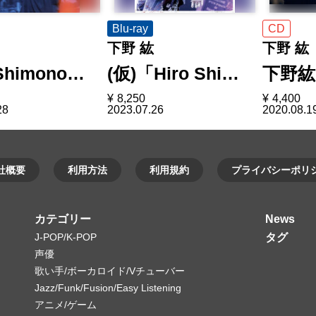
Blu-ray
CD
下野 紘
下野 紘
 Shimono…
(仮)「Hiro Shi…
下野紘
¥
8,250
¥
4,400
28
2023.07.26
2020.08.1
社概要
利用方法
利用規約
プライバシーポリ
カテゴリー
News
J-POP/K-POP
タグ
声優
歌い手/ボーカロイド/Vチューバー
Jazz/Funk/Fusion/Easy Listening
アニメ/ゲーム