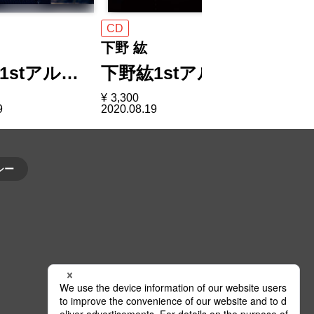
CD
CD
下野 紘
下野 紘
1stアル…
下野紘1stアル…
下野 紘
¥
3,300
¥
1,980
9
2020.08.19
2019.10.23
シー