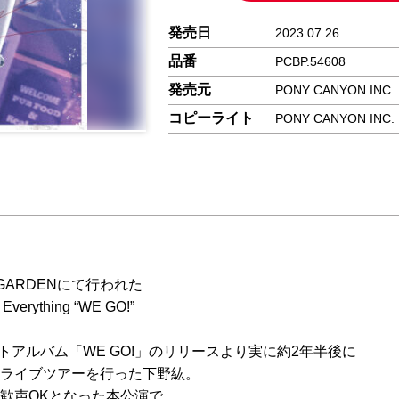
発売日
2023.07.26
品番
PCBP.54608
発売元
PONY CANYON INC.
コピーライト
PONY CANYON INC.
E GARDENにて行われた
Everything “WE GO!”
トアルバム「WE GO!」のリリースより実に約2年半後に
ライブツアーを行った下野紘。
歓声OKとなった本公演で、