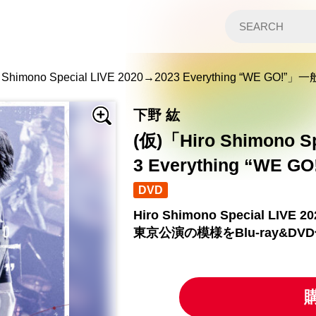
 Shimono Special LIVE 2020→2023 Everything “WE GO!
下野 紘
(仮)「Hiro Shimono Sp
3 Everything “WE
DVD
Hiro Shimono Special LIVE 2
東京公演の模様をBlu-ray&DV