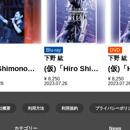
Blu-ray
DVD
下野 紘
下野 紘
 Shimono…
(仮)「Hiro Shi…
(仮)「H
¥
8,250
¥
8,250
28
2023.07.26
2023.07.2
社概要
利用方法
利用規約
プライバシーポリ
カテゴリー
News