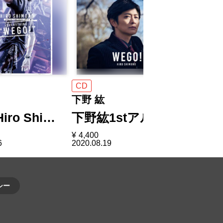
CD
CD
下野 紘
下野 紘
iro Shi…
下野紘1stアル…
下野紘1
¥
4,400
¥
3,300
6
2020.08.19
2020.08.19
シー